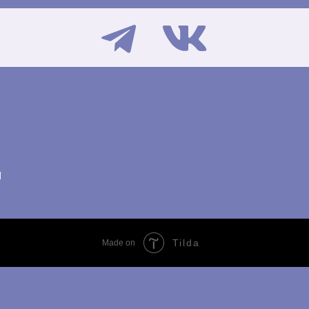
ы
Tilda
Made on